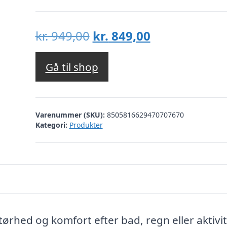
Den
Den
kr.
949,00
kr.
849,00
oprindelige
aktuelle
pris
pris
Gå til shop
var:
er:
kr. 949,00.
kr. 849,00.
Varenummer (SKU):
8505816629470707670
Kategori:
Produkter
tørhed og komfort efter bad, regn eller aktivi