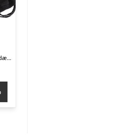
Dogman Hundedækken Gina sort 30cm
p